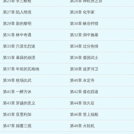
第25章 李三献枪
第26章 神机营之后
第27章 陷入绝境
第28章 化学家
第29章 新的黎明
第30章 峡谷狩猎
第31章 林中奇遇
第32章 洞中施暴
第33章 穴居乞烈迷
第34章 过分热情
第35章 暴躁的崩溃
第36章 倭国武士
第37章 年前的瓦格纳
第38章 波罗河卫
第39章 校场比武
第40章 永定寺
第41章 一醉方休
第42章 倭在囧途
第43章 穿越的意义
第44章 张久征
第45章 亚墨利加
第46章 登上福船
第47章 颠覆三观
第48章 火轮机