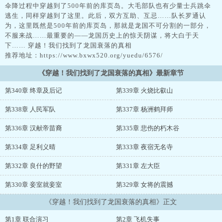
伞降过程中穿越到了500年前的库页岛。大毛部队也有少量士兵跳伞
逃生，同样穿越到了这里。此后，双方互助、互忌……队长罗通认
为，这里既然是500年前的库页岛，那就是龙国不可分割的一部分，
不服来战……最重要的——龙国历史上的惊天阴谋，将大白于天
下…… 穿越！我们找到了龙国衰落的真相
推荐地址：https://www.bxwx520.org/yuedu/6576/
《穿越！我们找到了龙国衰落的真相》最新章节
第340章 终章及后记
第339章 火烧比叡山
第338章 人民军队
第337章 杨洲鹤拜师
第336章 汉献帝苗裔
第335章 悲伤的朽木谷
第334章 足利义晴
第333章 夜宿无名寺
第332章 良什的野望
第331章 左大臣
第330章 妾室就妾室
第329章 女将的震撼
《穿越！我们找到了龙国衰落的真相》正文
第1章 联合演习
第2章 飞机失事