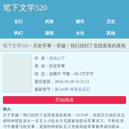
笔下文学520
玄幻魔法
武侠修真
都市言情
历史军事
科幻灵异
游戏竞技
女生耽美
其他类型
足迹记录
笔下文学520
> 历史军事 > 穿越！我们找到了龙国衰落的真相
最新章节列表
作 者：
龙岗山下
类 别：历史军事
状 态：连载中 字数：60.2万字字
最后更新：2024-10-18 14:15:51
最新章节：
第340章 终章及后记
开始阅读
简介:
关于穿越！我们找到了龙国衰落的真相：2030年，龙国北方战区东北
虎特种部队派出一支五人小队去大毛国参加联合军事演习。不料在演
习中遭遇飞机失事，龙国特种部队五人凭借高超军事素养成功跳伞，