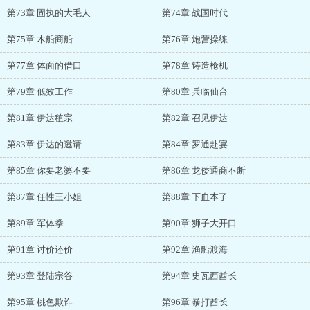
第73章 固执的大毛人
第74章 战国时代
第75章 木船商船
第76章 炮营操练
第77章 体面的借口
第78章 铸造枪机
第79章 低效工作
第80章 兵临仙台
第81章 伊达稙宗
第82章 召见伊达
第83章 伊达的邀请
第84章 罗通赴宴
第85章 你要老婆不要
第86章 龙倭通商不断
第87章 任性三小姐
第88章 下血本了
第89章 军体拳
第90章 狮子大开口
第91章 讨价还价
第92章 渔船渡海
第93章 登陆宗谷
第94章 史瓦西酋长
第95章 桃色欺诈
第96章 暴打酋长