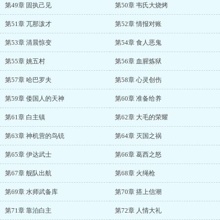
第49章 固执己见
第50章 韦氏大烧烤
第51章 兀那泼才
第52章 情报对账
第53章 清晨惊变
第54章 食人恶鬼
第55章 姚五村
第56章 血腥炼狱
第57章 哈巴罗夫
第58章 心灵创伤
第59章 倭国人的天神
第60章 准备给养
第61章 白主镇
第62章 大毛的荣耀
第63章 神机营的鸟铳
第64章 灭国之祸
第65章 伊达武士
第66章 葛西之怒
第67章 舰队出航
第68章 火绳枪
第69章 水师武备库
第70章 搭上信潮
第71章 靠泊白主
第72章 人情大礼