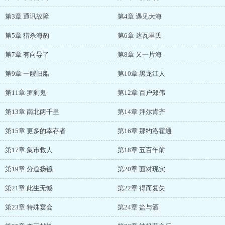
第3章 通讯故障
第4章 遇见大海
第5章 猎杀海豹
第6章 达瓦里氏
第7章 有向导了
第8章 又一片海
第9章 一艘旧船
第10章 黑龙江人
第11章 罗刹鬼
第12章 百户郑伟
第13章 南北两千里
第14章 拜尔肯齐
第15章 更多的幸存者
第16章 那约洛霍通
第17章 集市救人
第18章 五百年前
第19章 分道扬镳
第20章 面对现实
第21章 此生无憾
第22章 得而复失
第23章 特殊宴会
第24章 盐与酒