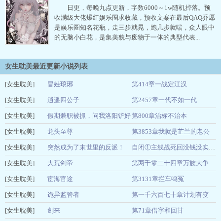
地。后来，慕家那个人人惧怕的男人出差回来了。他是慕
日更，每晚九点更新，字数6000～1w随机掉落。预
俞沉，大她七岁，慕老爷子的小儿子，慕知衍的小叔叔，
收满级大佬爆红娱乐圈求收藏，预收文案在最后QAQ乔愿
也是慕氏企业的实质掌权人。厅内，慕俞沉坐在主位上，
是娱乐圈知名花瓶，走三步就晃，跑几步就喘，众人眼中
威严冷肃，矜贵端方，所有人大气都不敢出。当年就是这
的无脑小白花，是集美貌与废物于一体的典型代表...
个男人一路抱着她，把她从小镇带回了慕家。舒明烟知
道，他是自己摆脱与慕知衍婚事的唯一希望。晚饭后，舒
明烟温吞吞跟在慕俞沉屁股后面。卧室门口，慕俞沉终于
女生耽美最近更新小说列表
停下来，幽沉的目光望着她。慕总，我不想嫁给慕知衍，
我舒明烟攥紧衣角，抬起一双水汪汪的眼眸，孤注一掷，
[女生耽美]
冒姓琅琊
第414章一战定江汉
我嫁给你行不行？嗯？慕俞沉眉心微动，瞳底划过一抹清
[女生耽美]
东周公子南
逍遥四公子
第2457章一代不如一代
04-26
幽，没听清，再说一次。第二天，有人看到舒明烟光着脚
丫从慕俞沉卧室出来，身上还穿着慕俞沉昨天穿过的衬
[女生耽美]
修果
假期兼职被抓，问我洛阳铲好
第800章治标不治本
04-26
衫。再后来的某个晚上，舒明烟靠在慕俞沉怀里如果我不
[女生耽美]
用吗
龙头至尊
第3853章我就是芷兰的老公
爱打拳的王师
04-26
主动找你，你是不是会放任我嫁给慕知衍？男人慵懒倚在
床头，手中把玩她一缕发丝，声线温醇你以为，我那天为
[女生耽美]
简单的鱼
突然成为了末世里的反派！
傅
04-26
自闭①主线战死回没钱没实力就不配活着
什么突然回慕家？他是想回去抢亲的。惹婚全文免费阅读
由旧笔记小说网提供，如果您喜欢惹婚夜子莘最新章节，
[女生耽美]
扑街新手
大荒剑帝
第两千零二十四章万族大争
04-25
请分享给您的好友一起来旧笔记小说网免费阅读。魔蝎小
[女生耽美]
食堂包子
宦海官途
第3131章拦车鸣冤
04-25
说...
[女生耽美]
风流小二
诡异监管者
第一千六百七十章计划有变
04-24
[女生耽美]
露馅的芝麻胡
剑来
第71章借字和回甘
04-22