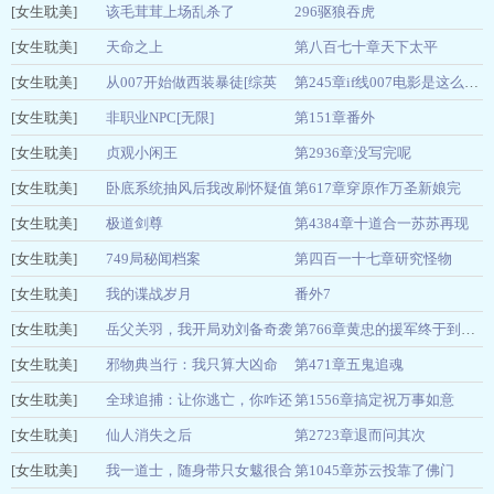
[女生耽美]
烽火戏诸侯
该毛茸茸上场乱杀了
296驱狼吞虎
04-20
[女生耽美]
暮沉霜
天命之上
第八百七十章天下太平
04-13
[女生耽美]
风月
从007开始做西装暴徒[综英
03-31
第245章if线007电影是这么演的
[女生耽美]
美]
非职业NPC[无限]
第151章番外
Philoso
03-27
[女生耽美]
廿乱
贞观小闲王
第2936章没写完呢
03-24
[女生耽美]
悟途
卧底系统抽风后我改刷怀疑值
第617章穿原作万圣新娘完
03-22
[女生耽美]
夜夕岚
极道剑尊
第4384章十道合一苏苏再现
03-21
[女生耽美]
人间又污秽了
749局秘闻档案
第四百一十七章研究怪物
03-19
[女生耽美]
南笙
我的谍战岁月
番外7
03-19
[女生耽美]
猪头七
岳父关羽，我开局劝刘备奇袭
03-18
第766章黄忠的援军终于到了破敌有望也
[女生耽美]
襄阳
邪物典当行：我只算大凶命
第471章五鬼追魂
天命不在身
03-15
[女生耽美]
张自道
全球追捕：让你逃亡，你咋还
第1556章搞定祝万事如意
03-12
[女生耽美]
破案
仙人消失之后
第2723章退而问其次
零九三妖
03-11
[女生耽美]
风行水云间
我一道士，随身带只女魃很合
第1045章苏云投靠了佛门
03-11