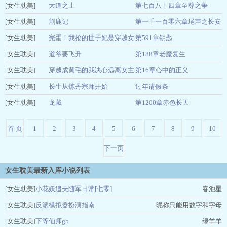
[女生耽美]
理吧
大道之上
第七百八十四章至尊之争
因帅被罚破产
03-10
[女生耽美]
宅猪
割鹿记
第一千一百零六章尾声之长安
03-08
[女生耽美]
无罪
完蛋！我抢的世子妃是穿越女
第591章钥匙
03-06
[女生耽美]
魔头
道爷要飞升
第188章老魔复生
暖阳一笑
03-06
[女生耽美]
裴屠狗
穿越成黄毛的我决心远离女主
第16章心中的正义
03-04
[女生耽美]
希望能被大风
长生从炼丹宗师开始
过年请假条
02-27
[女生耽美]
雨去欲续
吹飞
龙藏
第1200章赤色长天
02-17
烟雨江南
02-12
首 页
1
2
3
4
5
6
7
8
9
10
下一页
女生耽美最新入库小说列表
[女生耽美]
小花妖追夫随军日常[七零]
春池星
[女生耽美]
反派模拟器扮演指南
昵称只能用数字和字母
[女生耽美]
下等仙师gb
绿羊羊