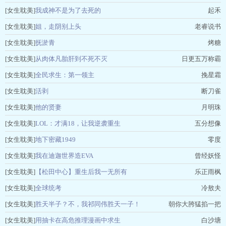
[女生耽美]
我成神不是为了去死的
起禾
[女生耽美]
姐，走阴别上头
老睿说书
[女生耽美]
抚淤青
烤糖
[女生耽美]
从肉体凡胎肝到不死不灭
日更五万称霸
[女生耽美]
全民求生：第一领主
挽星霜
[女生耽美]
活剥
断刀雀
[女生耽美]
他的贤妻
月明珠
[女生耽美]
LOL：才满18，让我逆袭重生
五分想像
[女生耽美]
地下密藏1949
零度
[女生耽美]
我在迪迦世界造EVA
曾经妖怪
[女生耽美]
【松田中心】重生后我一无所有
乐正雨枫
[女生耽美]
全球统考
冷敖夫
[女生耽美]
胜天半子？不，我祁同伟胜天一子！
朝你大胯猛掐一把
[女生耽美]
用抽卡在高危推理漫画中求生
白沙塘