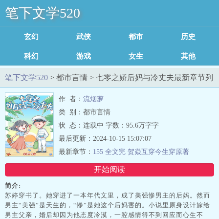
笔下文学520
玄幻魔法
武侠修真
都市言情
历史军事
科幻灵异
游戏竞技
女生耽美
其他类型
足迹记录
笔下文学520
> 都市言情 > 七零之娇后妈与冷丈夫最新章节列
表
作 者：
流烟萝
类 别：都市言情
状 态：连载中 字数：95.6万字字
最后更新：2024-10-15 15:07:07
最新章节：
155 全文完 贺焱互穿今生穿原著
开始阅读
简介:
苏婷穿书了。她穿进了一本年代文里，成了美强惨男主的后妈。然而
男主“美强”是天生的，“惨”是她这个后妈害的。小说里原身设计嫁给
男主父亲，婚后却因为他态度冷漠，一腔感情得不到回应而心生不