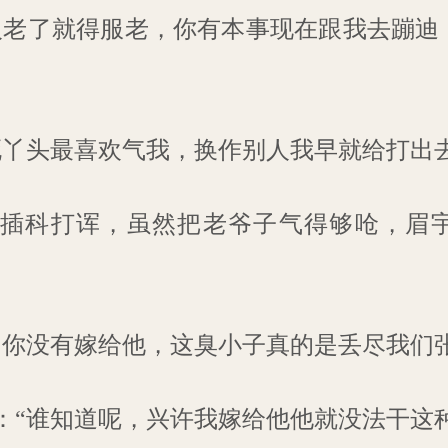
人老了就得服老，你有本事现在跟我去蹦迪
死丫头最喜欢气我，换作别人我早就给打出去
插科打诨，虽然把老爷子气得够呛，眉
初你没有嫁给他，这臭小子真的是丢尽我们
：“谁知道呢，兴许我嫁给他他就没法干这