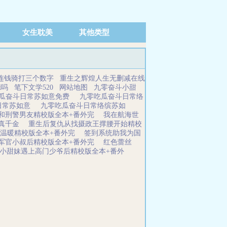
女生耽美
其他类型
 连钱骑打三个数字
重生之辉煌人生无删减在线
德吗
笔下文学520
网站地图
九零奋斗小甜
瓜奋斗日常苏如意免费
九零吃瓜奋斗日常络
日常苏如意
九零吃瓜奋斗日常络缤苏如
和刑警男友精校版全本+番外完
我在航海世
真千金
重生后复仇从找摄政王撑腰开始精校
温暖精校版全本+番外完
签到系统助我为国
军官小叔后精校版全本+番外完
红色蕾丝
小甜妹遇上高门少爷后精校版全本+番外