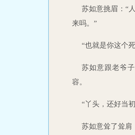
苏如意挑眉：“
来吗。”
“也就是你这个
苏如意跟老爷子
容。
“丫头，还好当
苏如意耸了耸肩