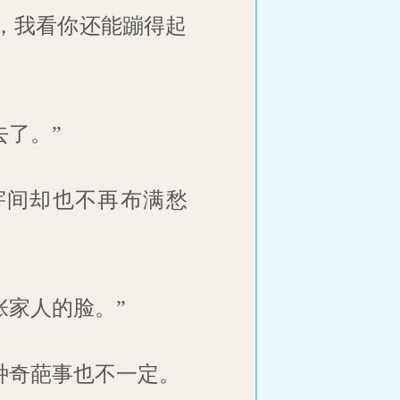
，我看你还能蹦得起
了。”
宇间却也不再布满愁
张家人的脸。”
种奇葩事也不一定。