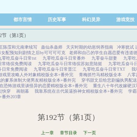
都市言情
历史军事
科幻灵异
游戏竞技
92节（第1页）
王陈霂和元南聿续写
蛊仙杀蛊师
天灾时期的幼崽饲养指南
冲寒犹试
毒女配预知到剧情之后by可可可可克
老师和自己的学生自愿恋爱有违道
九零吃瓜奋斗日常txt
九零吃瓜奋斗日常番外
九零奋斗甜妻
九零吃
日常络缤免费阅读
九零吃瓜奋斗日常络缤苏如意陆挺
九零吃瓜奋斗
斗日常免费阅读
九零吃瓜奋斗日常晋江
九零吃瓜奋斗日常TXT
我
游戏里攻略人外对象精校版全本+番外完
青梅抓竹马精校版全本
八零
我的爹系体制大佬男友精校版全本+番外完
穿书甜文后给悲剧偏执男配送
在恐怖游戏里谈怪异的恋爱精校版全本+番外完
重生八十年代改嫁硬汉
[快穿
画朝暮
我靠系统在古代装逼扮神女精校版全本+番外完
学霸
番外203章
第192节（第1页）
上一章
章节目录
下一页