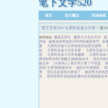
笔下文学520
首页
玄幻魔法
武侠修真
足迹记录
笔下文学520
>
九零吃瓜奋斗日常
> 第1
推荐阅读:
魔道互穿文
魔界太子在玄天宗
逐
阅读
披着未来男友的马甲种田最新章节
恶
妻
九零吃瓜奋斗日常络缤苏如意百度网
缤
九零吃瓜奋斗日常百度
九零吃瓜奋斗
意
九零吃瓜奋斗日常笔趣阁
九零吃瓜奋
界搞种田业务[海贼王]精校版全本
我在恐怖
版全本
[火影同人] 我开局入赘了宇智波
添富[七零]精校版全本
她的少年很甜哎
我
带
失忆后反派他火葬场了
她是男主的初恋
完
穿到异界开启祖国直播外挂后精校版全本+