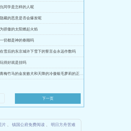
章 仇同学是怎样的人呢
章 隐藏的恶意是否会爆发呢
章 为骄傲的太阳燃起火焰
章 一切都是神的眷顾吗
章 在雪后的东京城许下雪下的誓言会永远作数吗
章 玩得好就是挂吗
第39章 青梅竹马的金发败犬和天降的冷傲银毛萝莉的正宫之争以其中一个被肏到失神而结束吗
下一页
照片
、
镇国公府免费阅读
、
明日方舟苦难