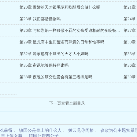
第20章 傲娇的天才银毛萝莉吃醋后会做什么呢
第21
第23章 我们都是怪物吗
第24
第26章 与如烈焰一样孤傲不羁的女孩受迫相融的夜晚畅快吗
第27
第29章 星龙高中生们荒谬而肆意的日常和性事吗
第30
第32章 源家也有不世出的天才大小姐吗
第33
第35章 审讯能够保持严肃吗
第36
第38章 夜晚的肛交性爱会有第三者插足吗
么获得
、
镇国公是皇上的什么人
、
拨云见你闫椿
、
参政为公主题实景
是皇上侄女嘛
、
镇国公府四公子
、