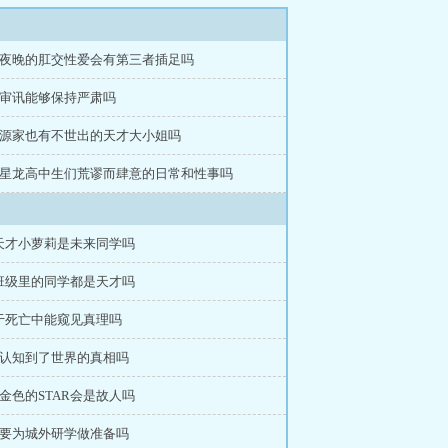
章 夜晚的肛交性爱会有第三者插足吗
章 审讯能够保持严肃吗
章 源家也有不世出的天才大小姐吗
章 星龙高中生们荒谬而肆意的日常和性事吗
 天才小萝莉是未来同学吗
 班级里的同学都是天才吗
 于死亡中能窥见真理吗
章 认知到了世界的真相吗
 金色的STAR会是故人吗
章 要为城外研学做准备吗