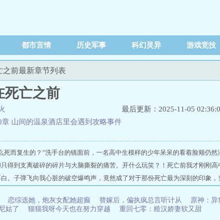
都市言情
历史军事
科幻灵异
游戏竞技
死亡之前最新章节列表
在死亡之前
火
最后更新：2025-11-05 02:36:
40章 山间的温泉酒店里会遇到攻略事件
怎么死而复生的？”洗手台的镜面前，一名高中生模样的少年呆呆的看着脸颊仍然
却只得到支离破碎的碎片与大脑撕裂的痛苦。开什么玩笑？！死亡前我才刚刚高
不白。子弹飞向我心脏的破空爆鸣声，竟然成了对于那份死亡最为深刻的印象，
的恐惧。除此之外，记忆大多已经奇怪的模糊起来。印象里，我作为高中生的生
ww.bxwx520.org/yuedu/378934/
恋综选她，炮灰女配她超癫
替嫁后，偏执疯总言听计从
原神：异
一天，我被狙击手一枪毙命。但我又活过来了。 攻略要在死亡之前
尼姑了
猫猫我呀今天也在努力穿越
重回七零：糙汉娇妻软又甜