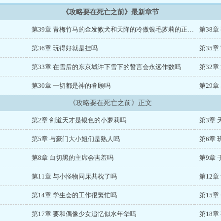
《攻略要在死亡之前》最新章节
第39章 青梅竹马的金发败犬和天降的冷傲银毛萝莉的正宫之争以其中一个被肏到失神而结束吗
第38
第36章 玩得好就是挂吗
第35
第33章 在雪后的东京城许下雪下的誓言会永远作数吗
第32
第30章 一切都是神的眷顾吗
第29
《攻略要在死亡之前》正文
第2章 剑道天才是银色的小萝莉吗
第3章
第5章 与豪门大小姐们是熟人吗
第6章
第8章 白切黑的主席会害羞吗
第9章
第11章 与小怪物同床共枕了吗
第12
第14章 学生会的工作很繁忙吗
第15章
第17章 要和偶像少女追忆似水年华吗
第18