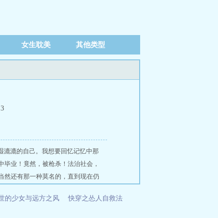
女生耽美
其他类型
03
湿漉漉的自己。我想要回忆记忆中那
中毕业！竟然，被枪杀！法治社会，
当然还有那一种莫名的，直到现在仍
活平淡的很，成绩也是中等偏上，但
世的少女与远方之风
快穿之怂人自救法