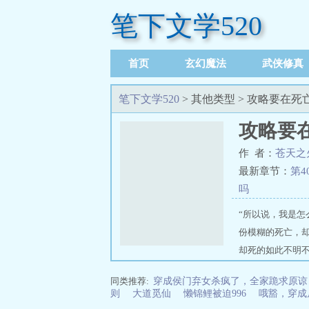
笔下文学520
首页
玄幻魔法
武侠修真
足迹记录
笔下文学520
> 其他类型 > 攻略要在
攻略要
作 者：
苍天之
最新章节：
第
吗
“所以说，我是
份模糊的死亡，
却死的如此不明
根植于我灵魂中
推荐地址：https://w
同类推荐:
穿成侯门弃女杀疯了，全家跪求原谅
在高考后平凡的某
则
大道觅仙
懒锦鲤被迫996
哦豁，穿成