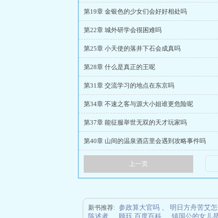
第19章 金银色的少女们会好好相处吗
第22章 城外研学会很困难吗
第25章 小天使的落井下石会成真吗
第28章 什么是真正的王呢
第31章 交流学习的地点在东京吗
第34章 不速之客与源大小姐谁更危险呢
第37章 能征服举世无双的天才玩家吗
第40章 山间的温泉酒店里会遇到攻略事件吗
上一页
新书推荐:
参政算大官吗
、
明日方舟苦艾怎
陈述者
、
顾珏 百度百科
、
镇国公的女儿