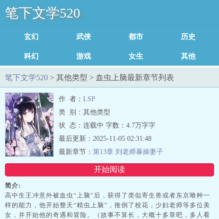
笔下文学520
玄幻魔法
武侠修真
都市言情
历史军事
科幻灵异
游戏竞技
女生耽美
其他类型
足迹记录
笔下文学520
> 其他类型 > 血虫上脑最新章节列表
作 者：
LSP
类 别：其他类型
状 态：连载中 字数：4.7万字字
最后更新：2025-11-05 02:31:48
最新章节：
第13章 刘老师暴操妻子
开始阅读
简介:
高中生王冲意外被血虫“上脑”后，获得了类似寄生兽或者东京喰种一
样的能力，他开始整天“精虫上脑”，推倒了校花，少妇老师等多位美
女，并开始他的奇遇和冒险。（故事不算长，大概十多章吧，多人看