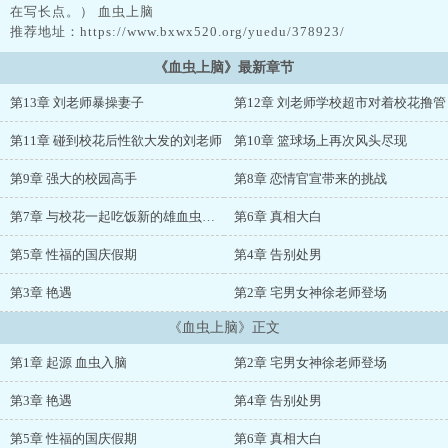
在写长点。） 血虫上脑
推荐地址：https://www.bxwx520.org/yuedu/378923/
《血虫上脑》最新章节
第13章 刘老师暴操妻子
第12章 刘老师学校超市对着校花撸管
第11章 碰到校花后性欲大发的刘老师
第10章 篮球场上再次风头尽现
第9章 强大的校园高手
第8章 恋情官宣带来的挑战
第7章 与校花一起吃饭新的雄血虫宿主正式登场
第6章 真相大白
第5章 性福的国庆假期
第4章 告别处男
第3章 艳遇
第2章 宅男女神徐老师登场
《血虫上脑》正文
第1章 起源 血虫入脑
第2章 宅男女神徐老师登场
第3章 艳遇
第4章 告别处男
第5章 性福的国庆假期
第6章 真相大白