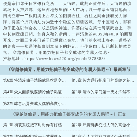
便是宗门弟子日常修行之所——天衍峰。此刻正值午后，天衍峰的演
武场上人声鼎沸。这座占地数里的巨大广场，以千年寒玉铺就地面，
四周立着十二根刻满上古符文的图腾石柱。石柱之间垂挂着灵力屏
障，将整个演武场划分为数十个独立的切磋区域。每个区域内，都有
弟子正在以剑会友，或是演练神通。许慕白站在第七号演武台上，手
中长剑缓缓归鞘。剑身入鞘的瞬间，一声清脆的#039;锵#039;响回荡
开来。对面三名外门弟子已经瘫坐在地，他们的衣襟上各有一道整齐
的剑痕——那是许慕白刻意留下的标记，不伤皮肉，却已断其护体灵
气。 穿越修仙界，用能力把仙子都变成你的专属人偶吧～
推荐地址：https://www.bxwx520.org/yuedu/378883/
《穿越修仙界，用能力把仙子都变成你的专属人偶吧～》最新章节
第6章 将清冷仙子洗脑成黑丝足交机器在无尽的寸止完全征服她的身心自愿成为卑贱的飞机杯收藏品
第5章 智力退行把宗门的高岭之花调教成自己的泄欲玩具肆意开发她色情身体的每个部位
第4章 众人面前戏耍清冷仙子黏腻的黑丝玉足让她在二十倍敏感度下雌媚阿黑颜高潮吧
第3章 清冷的宗门第一天才浑然不知背地即将成为猥琐百合师尊的性玩具
第2章 肆意玩弄变成人偶的高傲小师妹使在菊穴的齁哦中高潮喷水
《穿越修仙界，用能力把仙子都变成你的专属人偶吧～》正文
第1章 初获系统把平时对你有好感的小师妹变成没有自我意识的人偶吧
第2章 肆意玩弄变成人偶的高傲小师妹使在菊穴的齁哦中高潮喷水
第3章 清冷的宗门第一天才浑然不知背地即将成为猥琐百合师尊的性玩具
第4章 众人面前戏耍清冷仙子黏腻的黑丝玉足让她在二十倍敏感度下雌媚阿黑颜高潮吧