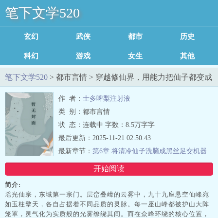
笔下文学520
玄幻魔法
武侠修真
都市言情
历史军事
科幻灵异
游戏竞技
女生耽美
其他类型
足迹记录
笔下文学520
> 都市言情 > 穿越修仙界，用能力把仙子都变成
你的专属人偶吧～最新章节列表
作 者：
士多啤梨注射液
类 别：都市言情
状 态：连载中 字数：8.5万字字
最后更新：2025-11-21 02:50:43
最新章节：
第6章 将清冷仙子洗脑成黑丝足交机器
在无尽的寸止完全征服她的身心自愿成为卑贱的飞
开始阅读
机杯收藏品
简介:
瑶光仙宗，东域第一宗门。层峦叠嶂的云雾中，九十九座悬空仙峰宛
如玉柱擎天，各自占据着不同品质的灵脉。每一座山峰都被护山大阵
笼罩，灵气化为实质般的光雾缭绕其间。而在众峰环绕的核心位置，