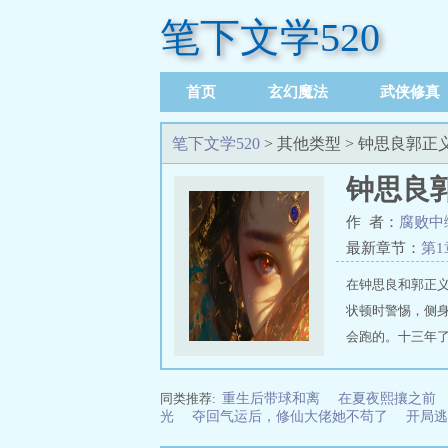
笔下文学520
首页
玄幻魔法
武侠修真
足迹记录
笔下文学520
> 其他类型 > 钟思良郭
钟思良
作 者：
腐败中
最新章节：
第1
在钟思良和郭正
状顿时警惕，侧
会跑的。十三年
放松，没说什么，
推荐地址：https://w
同类推荐:
重生后带球和离
在夏夜熙攘之前
光
夺回气运后，修仙大佬她不苟了
开局逃