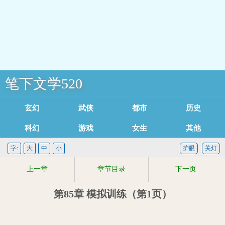
笔下文学520
玄幻魔法
武侠修真
都市言情
历史军事
科幻灵异
游戏竞技
女生耽美
其他类型
足迹记录
字:
大
中
小
护眼
关灯
上一章
章节目录
下一页
第85章 模拟训练（第1页）