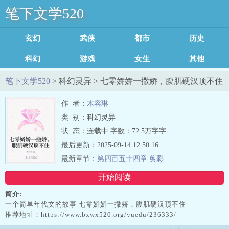
笔下文学520
玄幻魔法
武侠修真
都市言情
历史军事
科幻灵异
游戏竞技
女生耽美
其他类型
足迹记录
笔下文学520
> 科幻灵异 > 七零娇娇一撒娇，腹肌硬汉顶不住
最新章节列表
作 者：
木容琳
类 别：科幻灵异
状 态：连载中 字数：72.5万字字
最后更新：2025-09-14 12:50:16
最新章节：
第四百五十四章 剪彩
开始阅读
简介:
一个简单年代文的故事 七零娇娇一撒娇，腹肌硬汉顶不住
推荐地址：https://www.bxwx520.org/yuedu/236333/