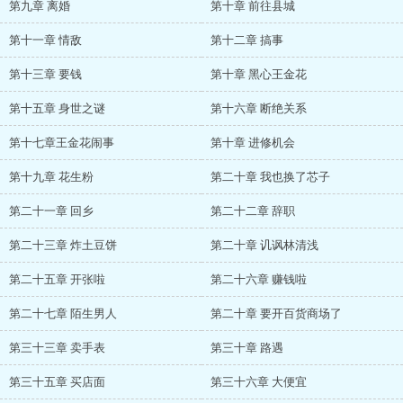
第九章 离婚
第十章 前往县城
第十一章 情敌
第十二章 搞事
第十三章 要钱
第十章 黑心王金花
第十五章 身世之谜
第十六章 断绝关系
第十七章王金花闹事
第十章 进修机会
第十九章 花生粉
第二十章 我也换了芯子
第二十一章 回乡
第二十二章 辞职
第二十三章 炸土豆饼
第二十章 讥讽林清浅
第二十五章 开张啦
第二十六章 赚钱啦
第二十七章 陌生男人
第二十章 要开百货商场了
第三十三章 卖手表
第三十章 路遇
第三十五章 买店面
第三十六章 大便宜