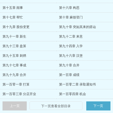
第十五章 闹事
第十六章 构思
第十七章 帮忙
第十章 麻烦登门
第十九章 股份变更
第九十章 突如其来的搭讪
第九十一章 新生
第九十二章 来意
第九十三章 盘算
第九十四章 入学
第九十五章 刺绣
第九十六章 汉堡
第九十七章 事成
第九十章 合并
第九十九章 合并
第一百章 成绩
第一百零一章 打算
第一百零二章 录取通知书
第一百零三章 分店开业
第一百零四章 机会
上一页
下一页