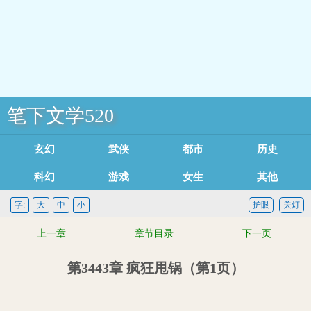
笔下文学520
玄幻魔法
武侠修真
都市言情
历史军事
科幻灵异
游戏竞技
女生耽美
其他类型
足迹记录
字:
大
中
小
护眼
关灯
上一章
章节目录
下一页
第3443章 疯狂甩锅（第1页）