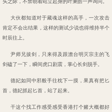
头之际，不禁朝着站立起身的叶秉皓一声询问。
大伙都知道对于藏魂这样的高手，一次攻击
肯定不会出结果，这样的测试少说也得维持半个
时辰往上。
尹师兄拔剑，只来得及跟澹台明灭宗主的飞
剑磕了一下，瞬间虎口剧震，掌心长剑脱手。
德妃如同中邪般手往枕下一摸，果真有把匕
首，德妃抓起匕首，站了起来。
干这个找工作感受感受香港打个赌大概都好